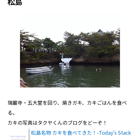
松島
瑞巌寺・五大堂を回り、焼きガキ、カキごはんを食べ
る。
カキの写真はタクヤくんのブログをどーぞ！
松島名物 カキを食べてきた！-Today's Stack