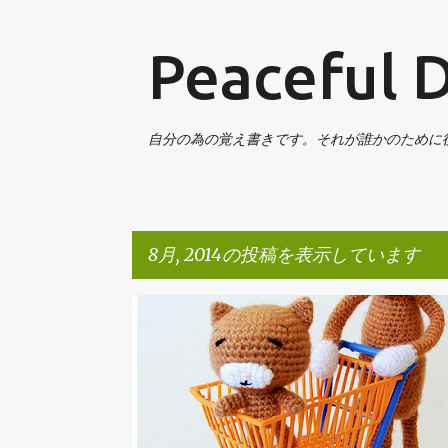
Peaceful 
自分の為の覚え書きです。それが誰かのために
8月, 2014の投稿を表示しています
投
LIFE
スーパーマーケット
マックスバリュ
ヤマ
稿