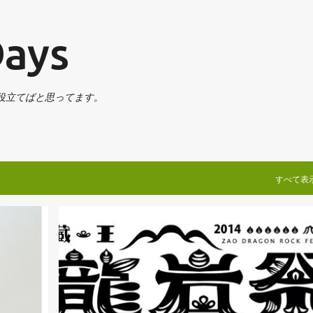
スキップしてメイン コンテンツに移動
Days
役立てばと思ってます。
すべて表
ザワ
COKEHEAD HIPSTERS
EVENT
HANGGAI
+
7