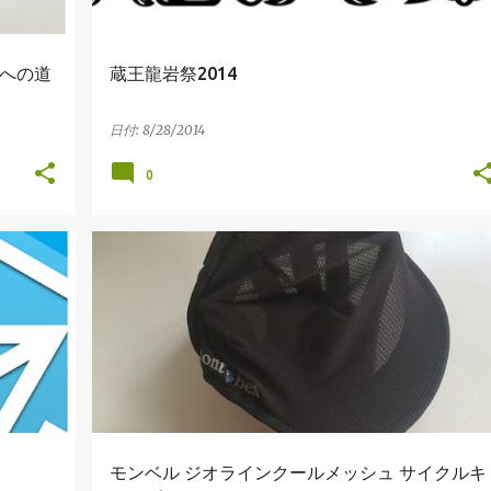
券への道
蔵王龍岩祭2014
日付:
8/28/2014
0
BICYCLE
CYCLING
MONT-BELL
サイクルキャップ
モンベル
+
モンベル ジオラインクールメッシュ サイクルキ