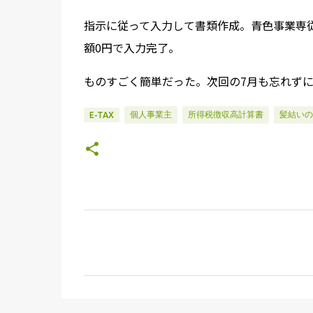
指示に従って入力して書類作成。青色事業専従
額0円で入力完了。
ものすごく簡単だった。次回の7月も忘れず
個人事業主
所得税徴収高計算書
髪結いの
E-TAX
コ
メ
ン
ト