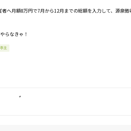
者へ月額8万円で7月から12月までの総額を入力して、源泉徴
にやらなきゃ！
亭主